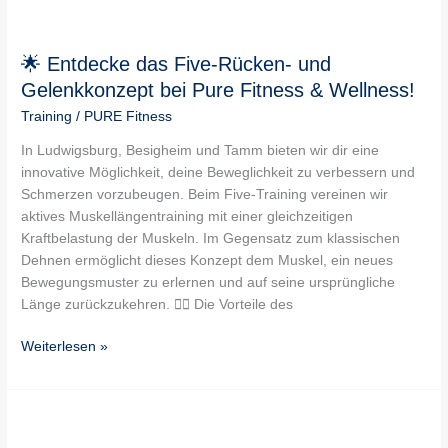
🌟
Entdecke
🌟 Entdecke das Five-Rücken- und
das
Five-
Gelenkkonzept bei Pure Fitness & Wellness!
Rücken-
Training
/
PURE Fitness
und
Gelenkkonzept
In Ludwigsburg, Besigheim und Tamm bieten wir dir eine
bei
innovative Möglichkeit, deine Beweglichkeit zu verbessern und
Pure
Schmerzen vorzubeugen. Beim Five-Training vereinen wir
Fitness
aktives Muskellängentraining mit einer gleichzeitigen
&
Kraftbelastung der Muskeln. Im Gegensatz zum klassischen
Wellness!
Dehnen ermöglicht dieses Konzept dem Muskel, ein neues
Bewegungsmuster zu erlernen und auf seine ursprüngliche
Länge zurückzukehren. 🤸‍♀️ Die Vorteile des
Weiterlesen »
Die
Kraft