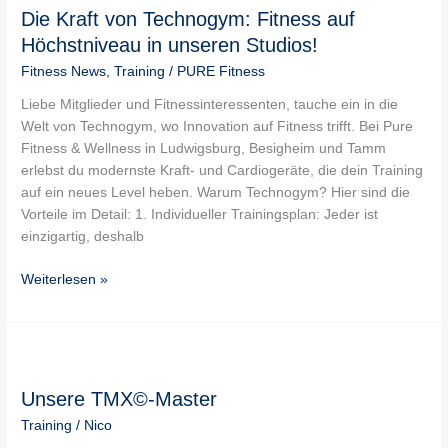
Die Kraft von Technogym: Fitness auf
von
Technogym:
Höchstniveau in unseren Studios!
Fitness
Fitness News
,
Training
/
PURE Fitness
auf
Höchstniveau
Liebe Mitglieder und Fitnessinteressenten, tauche ein in die
in
Welt von Technogym, wo Innovation auf Fitness trifft. Bei Pure
unseren
Fitness & Wellness in Ludwigsburg, Besigheim und Tamm
Studios!
erlebst du modernste Kraft- und Cardiogeräte, die dein Training
auf ein neues Level heben. Warum Technogym? Hier sind die
Vorteile im Detail: 1. Individueller Trainingsplan: Jeder ist
einzigartig, deshalb
Weiterlesen »
Unsere
TMX©-
Unsere TMX©-Master
Master
Training
/
Nico