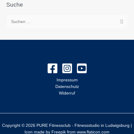
Suche
S
u
c
h
e
n
n
a
Impressum
Datenschutz
c
Widerruf
h
:
Copyright © 2026 PURE Fitnessclub - Fitnessstudio in Ludwigsburg |
Icon made by
Freepik
from
www.flaticon.com