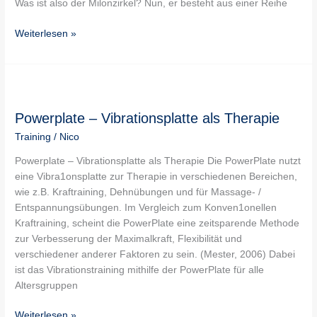
Was ist also der Milonzirkel? Nun, er besteht aus einer Reihe
Weiterlesen »
Powerplate
–
Powerplate – Vibrationsplatte als Therapie
Vibrationsplatte
als
Training
/
Nico
Therapie
Powerplate – Vibrationsplatte als Therapie Die PowerPlate nutzt
eine Vibra1onsplatte zur Therapie in verschiedenen Bereichen,
wie z.B. Kraftraining, Dehnübungen und für Massage- /
Entspannungsübungen. Im Vergleich zum Konven1onellen
Kraftraining, scheint die PowerPlate eine zeitsparende Methode
zur Verbesserung der Maximalkraft, Flexibilität und
verschiedener anderer Faktoren zu sein. (Mester, 2006) Dabei
ist das Vibrationstraining mithilfe der PowerPlate für alle
Altersgruppen
Weiterlesen »