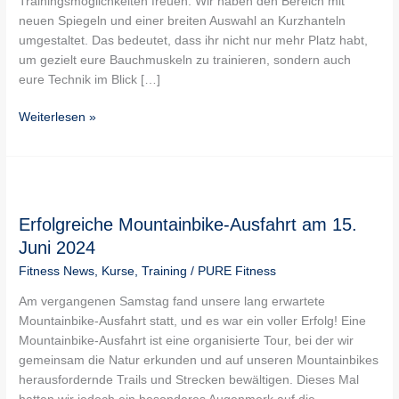
Trainingsmöglichkeiten freuen: Wir haben den Bereich mit
neuen Spiegeln und einer breiten Auswahl an Kurzhanteln
umgestaltet. Das bedeutet, dass ihr nicht nur mehr Platz habt,
um gezielt eure Bauchmuskeln zu trainieren, sondern auch
eure Technik im Blick […]
Weiterlesen »
Erfolgreiche
Mountainbike-
Erfolgreiche Mountainbike-Ausfahrt am 15.
Ausfahrt
am
Juni 2024
15.
Fitness News
,
Kurse
,
Training
/
PURE Fitness
Juni
2024
Am vergangenen Samstag fand unsere lang erwartete
Mountainbike-Ausfahrt statt, und es war ein voller Erfolg! Eine
Mountainbike-Ausfahrt ist eine organisierte Tour, bei der wir
gemeinsam die Natur erkunden und auf unseren Mountainbikes
herausfordernde Trails und Strecken bewältigen. Dieses Mal