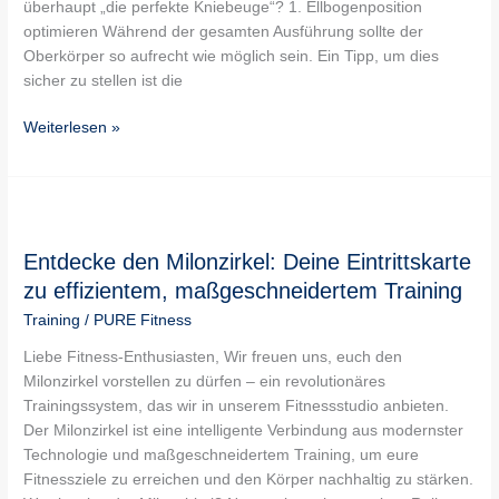
überhaupt „die perfekte Kniebeuge“? 1. Ellbogenposition
optimieren Während der gesamten Ausführung sollte der
Oberkörper so aufrecht wie möglich sein. Ein Tipp, um dies
sicher zu stellen ist die
Weiterlesen »
Entdecke
den
Entdecke den Milonzirkel: Deine Eintrittskarte
Milonzirkel:
Deine
zu effizientem, maßgeschneidertem Training
Eintrittskarte
Training
/
PURE Fitness
zu
effizientem,
Liebe Fitness-Enthusiasten, Wir freuen uns, euch den
maßgeschneidertem
Milonzirkel vorstellen zu dürfen – ein revolutionäres
Training
Trainingssystem, das wir in unserem Fitnessstudio anbieten.
Der Milonzirkel ist eine intelligente Verbindung aus modernster
Technologie und maßgeschneidertem Training, um eure
Fitnessziele zu erreichen und den Körper nachhaltig zu stärken.