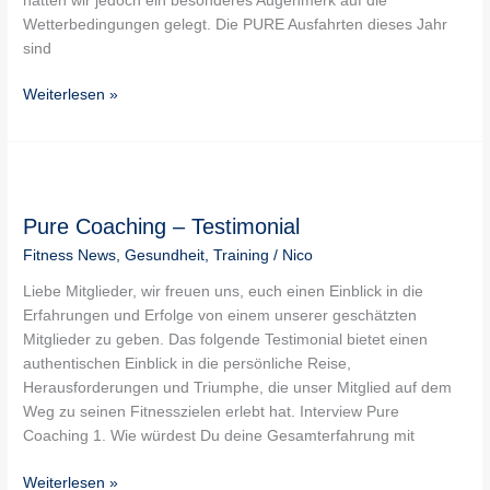
hatten wir jedoch ein besonderes Augenmerk auf die
Wetterbedingungen gelegt. Die PURE Ausfahrten dieses Jahr
sind
Weiterlesen »
Pure
Coaching
Pure Coaching – Testimonial
–
Testimonial
Fitness News
,
Gesundheit
,
Training
/
Nico
Liebe Mitglieder, wir freuen uns, euch einen Einblick in die
Erfahrungen und Erfolge von einem unserer geschätzten
Mitglieder zu geben. Das folgende Testimonial bietet einen
authentischen Einblick in die persönliche Reise,
Herausforderungen und Triumphe, die unser Mitglied auf dem
Weg zu seinen Fitnesszielen erlebt hat. Interview Pure
Coaching 1. Wie würdest Du deine Gesamterfahrung mit
Weiterlesen »