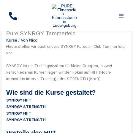
Zum
Inhalt
springen
Pure SYNRGY Tammerfeld
Kurse
/ Von
Nico
Heute stellen wir euch unsere SYNRGY Kurse im Club Tammerfeld
vor.
SYNRGY ist ein Trainingssystem für kleine Gruppen, in zwei
verschiedenen Kursen legen wir den Fokus auf HIIT (Hoch-
intensitäts Interval Training) oder STRENGTH (Kraft).
Wie sind die Kurse gestaltet?
SYNRGY HIIT
SYNRGY STRENGTH
SYNRGY HIIT
SYNRGY STRENGTH
Vorteile des HIIT