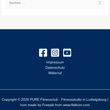
S
u
c
h
e
n
n
a
c
Impressum
h
Datenschutz
:
Widerruf
Copyright © 2026 PURE Fitnessclub - Fitnessstudio in Ludwigsburg |
Icon made by
Freepik
from
www.flaticon.com