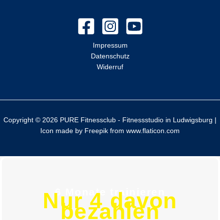
n
a
c
Impressum
h
Datenschutz
:
Widerruf
Copyright © 2026 PURE Fitnessclub - Fitnessstudio in Ludwigsburg |
Icon made by
Freepik
from
www.flaticon.com
6 Monate trainieren
Nur 4 davon
bezahlen