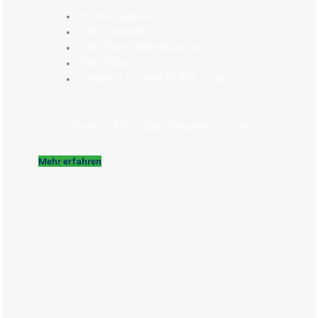
Kurze Laufzeit
Inkl. Getränke
Inkl. Five Gelenkkonzept
Inkl. Milon
Training in allen PURE Clubs
Starte ab 42€ & Club Besigheim ab 33€
Mehr erfahren