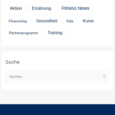
Aktion
Fitness News
Ernährung
Kurse
Gesundheit
Kids
Fitnessshop
Training
Partnerprogramm
Suche
S
u
c
h
e
n