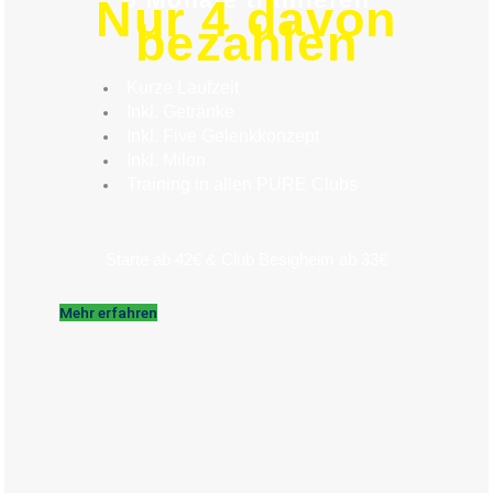
Nur 4 davon
bezahlen
Kurze Laufzeit
Inkl. Getränke
Inkl. Five Gelenkkonzept
Inkl. Milon
Training in allen PURE Clubs
Starte ab 42€ & Club Besigheim ab 33€
Mehr erfahren