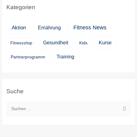
Kategorien
Aktion
Fitness News
Ernährung
Kurse
Gesundheit
Kids
Fitnessshop
Training
Partnerprogramm
Suche
S
u
c
h