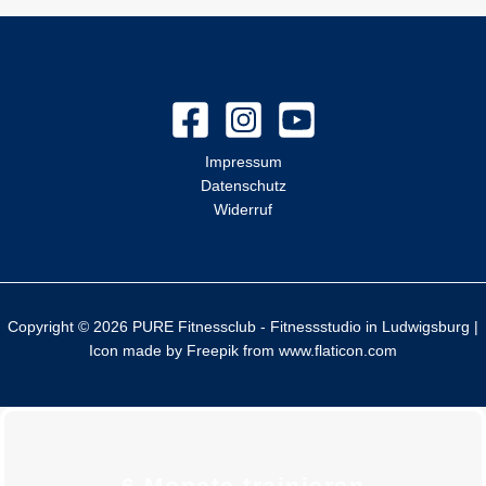
e
n
n
a
c
Impressum
h
Datenschutz
:
Widerruf
Copyright © 2026 PURE Fitnessclub - Fitnessstudio in Ludwigsburg |
Icon made by
Freepik
from
www.flaticon.com
6 Monate trainieren