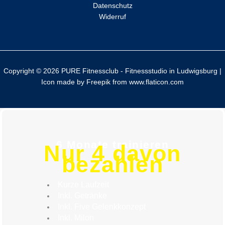
Datenschutz
:
Widerruf
Copyright © 2026 PURE Fitnessclub - Fitnessstudio in Ludwigsburg |
Icon made by
Freepik
from
www.flaticon.com
6 Monate trainieren
Nur 4 davon
bezahlen
Kurze Laufzeit
Inkl. Getränke
Inkl. Five Gelenkkonzept
Inkl. Milon