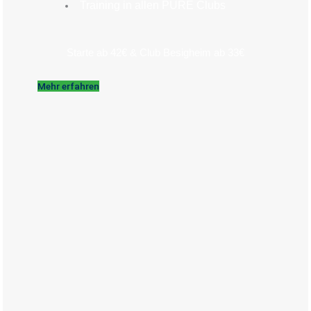
Training in allen PURE Clubs
Starte ab 42€ & Club Besigheim ab 33€
Mehr erfahren