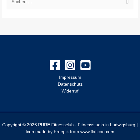
S
u
c
h
e
n
n
a
c
Impressum
h
Datenschutz
:
Widerruf
Copyright © 2026 PURE Fitnessclub - Fitnessstudio in Ludwigsburg |
Icon made by
Freepik
from
www.flaticon.com