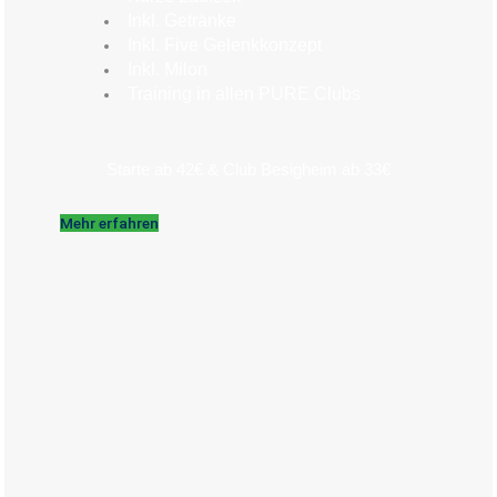
Inkl. Getränke
Inkl. Five Gelenkkonzept
Inkl. Milon
Training in allen PURE Clubs
Starte ab 42€ & Club Besigheim ab 33€
Mehr erfahren