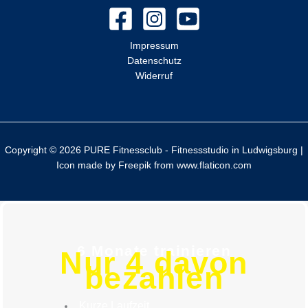
a
c
Impressum
h
Datenschutz
:
Widerruf
Copyright © 2026 PURE Fitnessclub - Fitnessstudio in Ludwigsburg |
Icon made by
Freepik
from
www.flaticon.com
6 Monate trainieren
Nur 4 davon
bezahlen
Kurze Laufzeit