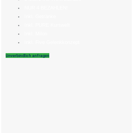
NUR 4 BEZAHLEN!
Inkl. Getränke
Inkl. PURE Kurswelt
Inkl. Milon
Inkl. Five Gelenkkonzept
Unverbindlich anfragen