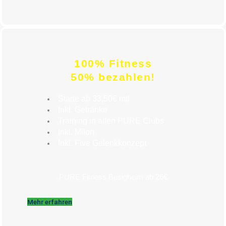
100% Fitness
50% bezahlen!
Starte ab 33,50€ mtl.
Inkl. Getränke
Training in allen PURE Clubs
Inkl. Milon
Inkl. Five Gelenkkonzept
PURE Fitness Besigheim ab 26€
Mehr erfahren