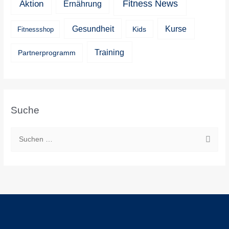
Aktion
Fitness News
Ernährung
Kurse
Gesundheit
Kids
Fitnessshop
Training
Partnerprogramm
Suche
S
u
c
h
e
n
n