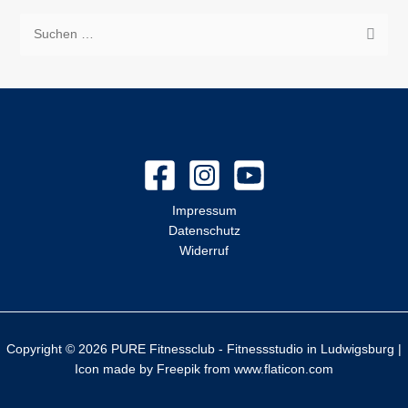
S
u
c
h
e
n
n
a
Impressum
Datenschutz
c
Widerruf
h
:
Copyright © 2026 PURE Fitnessclub - Fitnessstudio in Ludwigsburg |
Icon made by
Freepik
from
www.flaticon.com