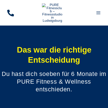
Zum
Inhalt
springen
Das war die richtige
Entscheidung
Du hast dich soeben für 6 Monate im
PURE Fitness & Wellness
entschieden.