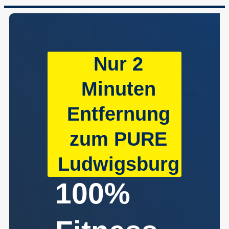
Nur 2
Minuten
Entfernung
zum PURE
Ludwigsburg
100%