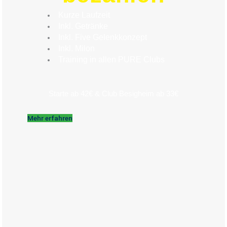
Kurze Laufzeit
Inkl. Getränke
Inkl. Five Gelenkkonzept
Inkl. Milon
Training in allen PURE Clubs
Starte ab 42€ & Club Besigheim ab 33€
Mehr erfahren