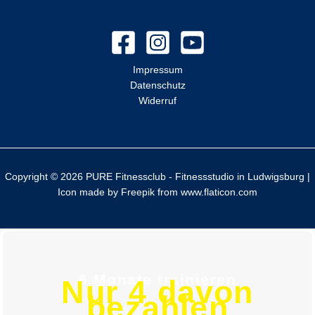
e
n
n
a
Impressum
Datenschutz
c
Widerruf
h
:
Copyright © 2026 PURE Fitnessclub - Fitnessstudio in Ludwigsburg |
Icon made by
Freepik
from
www.flaticon.com
6 Monate trainieren
Nur 4 davon
bezahlen