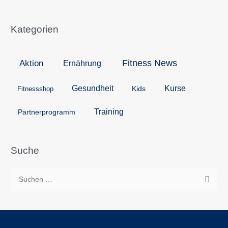
Kategorien
Aktion
Fitness News
Ernährung
Kurse
Gesundheit
Kids
Fitnessshop
Training
Partnerprogramm
Suche
S
u
c
h