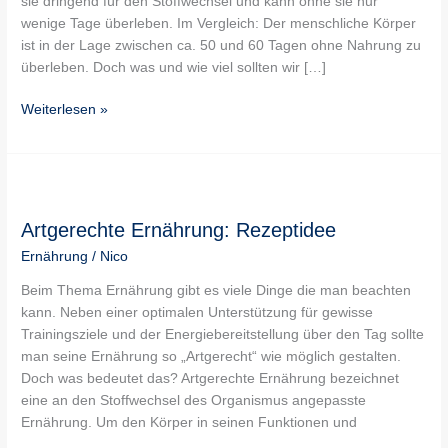
sie dringend für den Stoffwechsel und kann ohne sie nur
wenige Tage überleben. Im Vergleich: Der menschliche Körper
ist in der Lage zwischen ca. 50 und 60 Tagen ohne Nahrung zu
überleben. Doch was und wie viel sollten wir […]
Weiterlesen »
Artgerechte
Ernährung:
Artgerechte Ernährung: Rezeptidee
Rezeptidee
Ernährung
/
Nico
Beim Thema Ernährung gibt es viele Dinge die man beachten
kann. Neben einer optimalen Unterstützung für gewisse
Trainingsziele und der Energiebereitstellung über den Tag sollte
man seine Ernährung so „Artgerecht“ wie möglich gestalten.
Doch was bedeutet das? Artgerechte Ernährung bezeichnet
eine an den Stoffwechsel des Organismus angepasste
Ernährung. Um den Körper in seinen Funktionen und